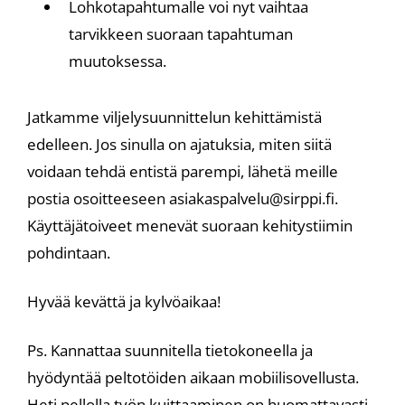
Lohkotapahtumalle voi nyt vaihtaa
tarvikkeen suoraan tapahtuman
muutoksessa.
Jatkamme viljelysuunnittelun kehittämistä
edelleen. Jos sinulla on ajatuksia, miten siitä
voidaan tehdä entistä parempi, lähetä meille
postia osoitteeseen asiakaspalvelu@sirppi.fi.
Käyttäjätoiveet menevät suoraan kehitystiimin
pohdintaan.
Hyvää kevättä ja kylvöaikaa!
Ps. Kannattaa suunnitella tietokoneella ja
hyödyntää peltotöiden aikaan mobiilisovellusta.
Heti pellolla työn kuittaaminen on huomattavasti