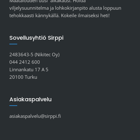
Maatalouden uusi aikakausi. Hoida
viljelysuunnitelma ja lohkokirjanpito alusta loppuun
tehokkaasti kännykällä. Kokeile ilmaiseksi heti!
Sovellusyhtiö Sirppi
2483643-5 (Nikitec Oy)
044 2412 600
Linnankatu 17 A 5
20100 Turku
Asiakaspalvelu
asiakaspalvelu@sirppi.fi