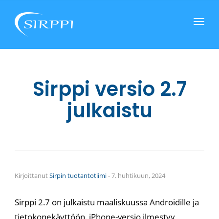
Toggl
naviga
Sirppi versio 2.7
julkaistu
Kirjoittanut
Sirpin tuotantotiimi
-
7. huhtikuun, 2024
Sirppi 2.7 on julkaistu maaliskuussa Androidille ja
tietokonekäyttöön. iPhone-versio ilmestyy