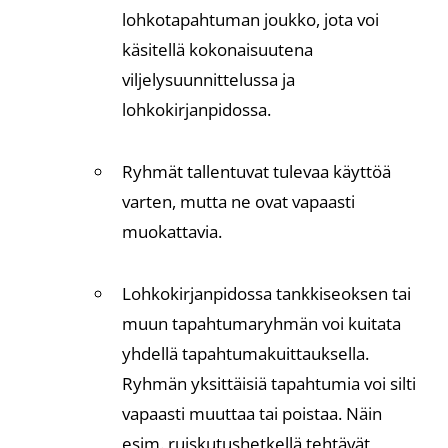
lohkotapahtuman joukko, jota voi
käsitellä kokonaisuutena
viljelysuunnittelussa ja
lohkokirjanpidossa.
Ryhmät tallentuvat tulevaa käyttöä
varten, mutta ne ovat vapaasti
muokattavia.
Lohkokirjanpidossa tankkiseoksen tai
muun tapahtumaryhmän voi kuitata
yhdellä tapahtumakuittauksella.
Ryhmän yksittäisiä tapahtumia voi silti
vapaasti muuttaa tai poistaa. Näin
esim. ruiskutushetkellä tehtävät