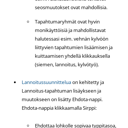
seosmuutokset ovat mahdollisia.
Tapahtumaryhmät ovat hyvin
monikäyttöisiä ja mahdollistavat
halutessasi esim. vehnän kylvöön
liittyvien tapahtumien lisäämisen ja
kuittaamisen yhdellä klikkauksella
(siemen, lannoitus, kylvötyö).
Lannoitussuunnittelua
on kehitetty ja
Lannoitus-tapahtuman lisäykseen ja
muutokseen on lisätty Ehdota-nappi.
Ehdota-nappia klikkaamalla Sirppi:
Ehdottaa lohkolle sopivaa typpitasoa,