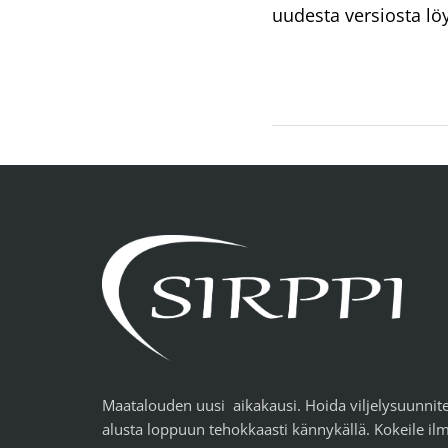
uudesta versiosta löy
Maatalouden uusi aikakausi. Hoida viljelysuunnite
alusta loppuun tehokkaasti kännykällä. Kokeile ilm