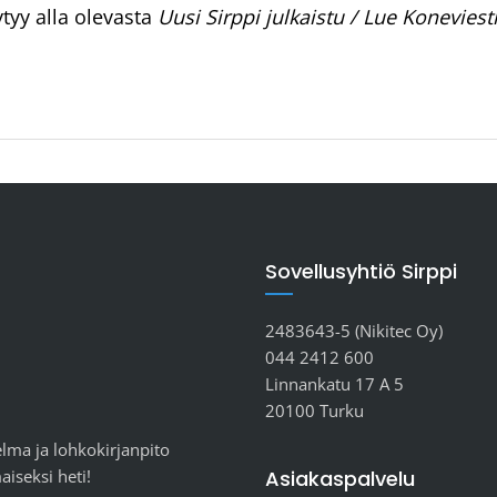
tyy alla olevasta
Uusi Sirppi julkaistu / Lue Koneviest
Sovellusyhtiö Sirppi
2483643-5 (Nikitec Oy)
044 2412 600
Linnankatu 17 A 5
20100 Turku
lma ja lohkokirjanpito
Asiakaspalvelu
aiseksi heti!