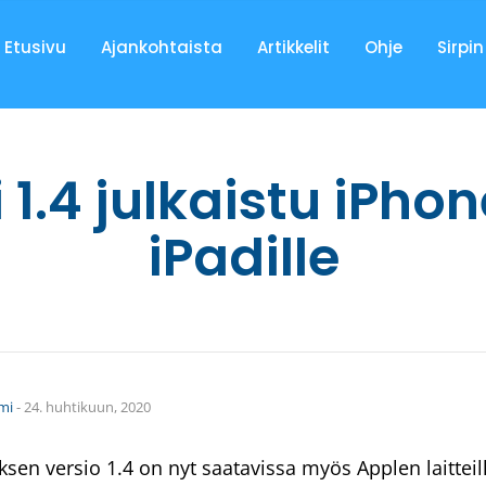
Etusivu
Ajankohtaista
Artikkelit
Ohje
Sirpin
 1.4 julkaistu iPhon
iPadille
imi
-
24. huhtikuun, 2020
ksen versio 1.4 on nyt saatavissa myös Applen laitteil