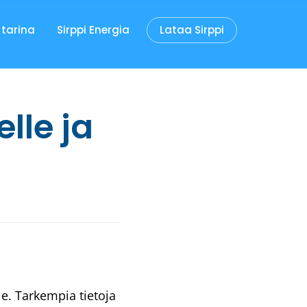
 tarina
Sirppi Energia
Lataa Sirppi
elle ja
le. Tarkempia tietoja